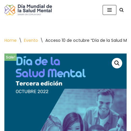
Saltar
al
contenido
Home
\
Evento
\
Acceso 10 de octubre “Día de la Salud Men
Sale!